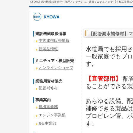
KYOWA 建設機械の販売から修理メンテナンス、建機ミニチュアまで 【共和工業株式
建設機械取扱情報
【配管漏水補修材】マホ
中古建機販売情報
水道局でも採用さ
新製品情報
一般家庭でもプロ
ミニチュア・模型販売
す。
オンラインショップ
【直管部用】
配
業務用資材販売
ることができる製
配管補修材
事業案内
あらゆる設備、配
建機事業部
補修できる製品は
プロピレン管、ポ
エンジン事業部
す。
JFE事業部