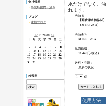
会社情報
水だけでなく、油
事業所案内・沿革
れます。
商品名 :
ブログ
【配管漏水補修材】
建機ブログ
（MTRS-25-5）
商品番号 :
<<
2026.08
>>
MTRS 25-5
日
月
火
水
木
金
土
1
2
3
4
5
6
7
8
販売価格 :
9
10
11
12
13
14
15
11,440
円
(税込）
16
17
18
19
20
21
22
23
24
25
26
27
28
29
30
31
送料・在庫 :
最新の状況
検索窓
個
使用方法