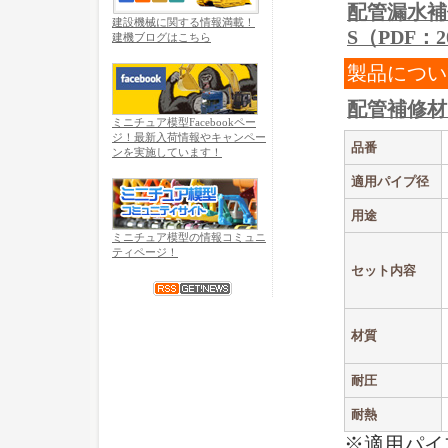
配管漏水補
建設機械に関する情報満載！
S（PDF：2
建機ブログはこちら
製品につい
配管補修材
ミニチュア模型Facebookペー
ジ！最新入荷情報やキャンペー
品番
ンを実施しています！
適用パイプ径
用途
ミニチュア模型の情報コミュニ
ティページ！
セット内容
材質
耐圧
耐熱
※適用パイ