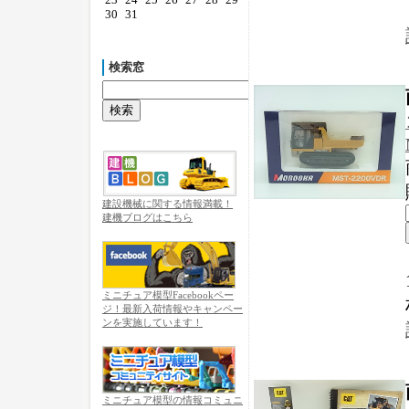
30
31
検索窓
建設機械に関する情報満載！
建機ブログはこちら
ミニチュア模型Facebookペー
ジ！最新入荷情報やキャンペー
ンを実施しています！
ミニチュア模型の情報コミュニ