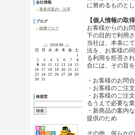
会社情報
に努めるものとし
事業所案内・沿革
【個人情報の取得
ブログ
お客様からのお問
建機ブログ
下の目的で利用さ
当社は、本条にて
<<
2026.08
>>
法を、お客様の同
日
月
火
水
木
金
土
1
る利用を拒否され
2
3
4
5
6
7
8
合には、その旨を
9
10
11
12
13
14
15
16
17
18
19
20
21
22
23
24
25
26
27
28
29
30
31
・お客様のお問合
・お客様のご注文
・お客様のご注文
検索窓
るうえで必要な業
・新商品の案内な
提供のため
その他、何らかの