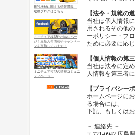
建設機械に関する情報満載！
建機ブログはこちら
【法令・規範の遵
当社は個人情報に
用されるその他の
ーポリシー・プロ
ミニチュア模型Facebookペー
ジ！最新入荷情報やキャンペー
ために必要に応じ
ンを実施しています！
【個人情報の第三
当社は法令に定め
ミニチュア模型の情報コミュニ
人情報を第三者に
ティページ！
【プライバシーポ
ホームページにお
る場合には、
下記、もしくは
お
－ 連絡先 －
〒721-0942 広