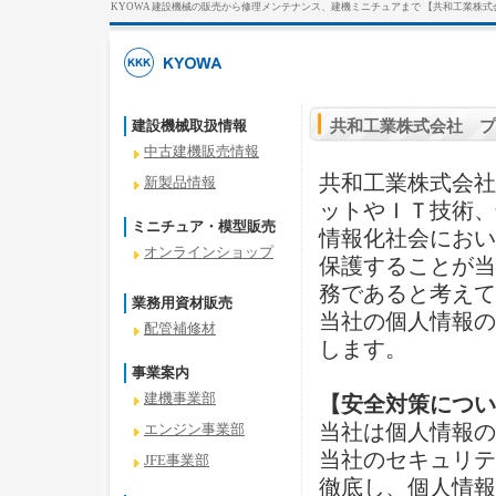
KYOWA 建設機械の販売から修理メンテナンス、建機ミニチュアまで 【共和工業株式
建設機械取扱情報
共和工業株式会社 プ
中古建機販売情報
共和工業株式会社
新製品情報
ットやＩＴ技術、
ミニチュア・模型販売
情報化社会におい
オンラインショップ
保護することが当
務であると考えて
業務用資材販売
当社の個人情報の
配管補修材
します。
事業案内
建機事業部
【安全対策につい
当社は個人情報の
エンジン事業部
当社のセキュリテ
JFE事業部
徹底し、個人情報