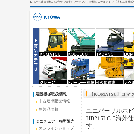
KYOWA 建設機械の販売から修理メンテナンス、建機ミニチュアまで 【共和工業株式
建設機械取扱情報
【KOMATSU】コマ
中古建機販売情報
新製品情報
ユニバーサルホビ
HB215LC-3
ミニチュア・模型販売
す。
オンラインショップ