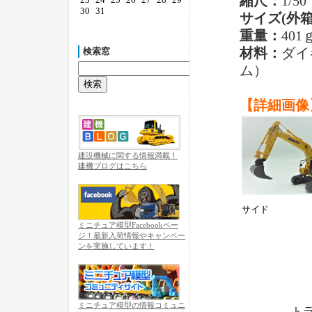
縮尺：
1/50
30
31
サイズ(外箱
重量：
401
材料：
ダイ
検索窓
ム）
【詳細画像
建設機械に関する情報満載！
建機ブログはこちら
サイド
ミニチュア模型Facebookペー
ジ！最新入荷情報やキャンペー
ンを実施しています！
ミニチュア模型の情報コミュニ
トラ