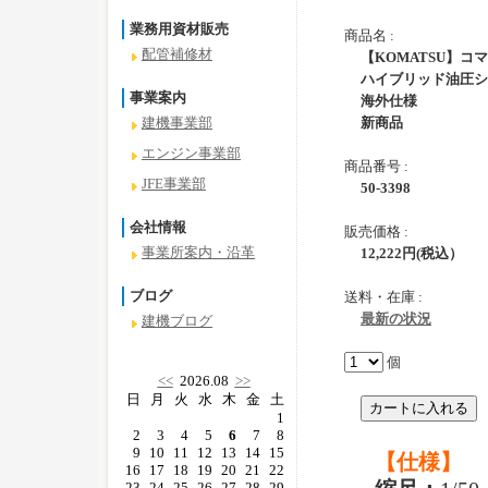
業務用資材販売
商品名 :
配管補修材
【KOMATSU】コ
ハイブリッド油圧ショ
事業案内
海外仕様
新商品
建機事業部
エンジン事業部
商品番号 :
JFE事業部
50-3398
会社情報
販売価格 :
事業所案内・沿革
12,222
円
(税込）
ブログ
送料・在庫 :
最新の状況
建機ブログ
個
<<
2026.08
>>
日
月
火
水
木
金
土
1
2
3
4
5
6
7
8
9
10
11
12
13
14
15
【仕様】
16
17
18
19
20
21
22
23
24
25
26
27
28
29