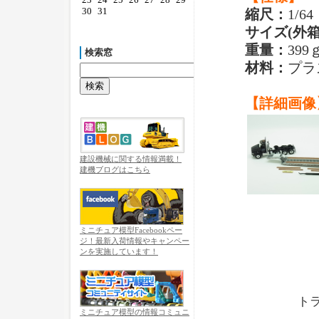
30
31
縮尺：
1/64
サイズ(外箱
重量：
399
検索窓
材料：
プラ
【詳細画像
建設機械に関する情報満載！
建機ブログはこちら
ミニチュア模型Facebookペー
ジ！最新入荷情報やキャンペー
ンを実施しています！
トラ
ミニチュア模型の情報コミュニ