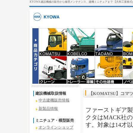
KYOWA 建設機械の販売から修理メンテナンス、建機ミニチュアまで 【共和工業株式
建設機械取扱情報
【KOMATSU】コマツ
中古建機販売情報
新製品情報
ファーストギア製
クタはMACK社の
ミニチュア・模型販売
す。対象は14才
オンラインショップ