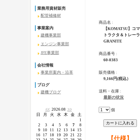
業務用資材販売
配管補修材
商品名 :
事業案内
【KOMATSU】コ
トラクタ＆トレーラ
建機事業部
GRANITE
エンジン事業部
JFE事業部
商品番号 :
60-0383
会社情報
販売価格 :
事業所案内・沿革
9,166
円
(税込）
ブログ
送料・在庫 :
建機ブログ
最新の状況
<<
2026.08
>>
個
日
月
火
水
木
金
土
1
2
3
4
5
6
7
8
9
10
11
12
13
14
15
16
17
18
19
20
21
22
【仕様】
23
24
25
26
27
28
29