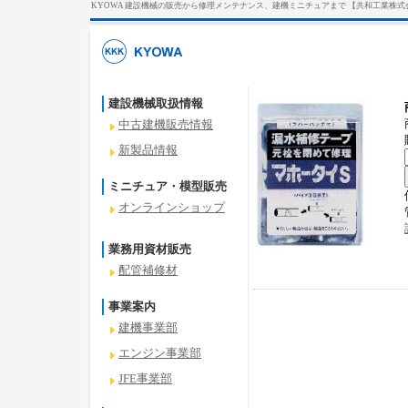
KYOWA 建設機械の販売から修理メンテナンス、建機ミニチュアまで 【共和工業株式
建設機械取扱情報
中古建機販売情報
新製品情報
ミニチュア・模型販売
オンラインショップ
業務用資材販売
配管補修材
事業案内
建機事業部
エンジン事業部
JFE事業部