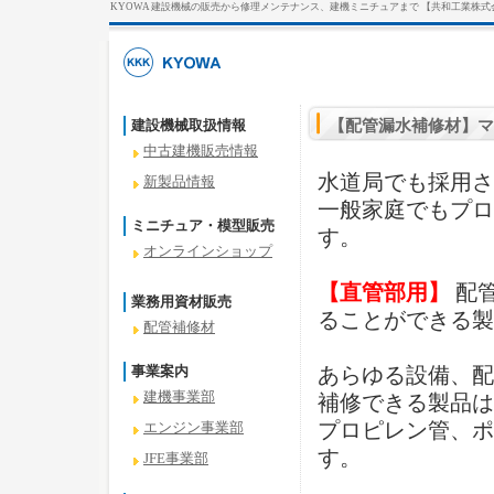
KYOWA 建設機械の販売から修理メンテナンス、建機ミニチュアまで 【共和工業株式
建設機械取扱情報
【配管漏水補修材】マホ
中古建機販売情報
水道局でも採用さ
新製品情報
一般家庭でもプロ
ミニチュア・模型販売
す。
オンラインショップ
【直管部用】
配
業務用資材販売
ることができる製
配管補修材
事業案内
あらゆる設備、配
建機事業部
補修できる製品は
プロピレン管、ポ
エンジン事業部
す。
JFE事業部