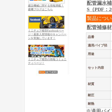
配管漏水補
建設機械に関する情報満載！
S（PDF：2
建機ブログはこちら
製品につい
配管補修材
ミニチュア模型Facebookペー
ジ！最新入荷情報やキャンペー
品番
ンを実施しています！
適用パイプ径
用途
ミニチュア模型の情報コミュニ
ティページ！
セット内容
材質
耐圧
耐熱
※適用パイ