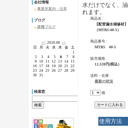
会社情報
水だけでなく、油
事業所案内・沿革
れます。
商品名 :
ブログ
【配管漏水補修材】
建機ブログ
（MTRS-40-5）
商品番号 :
<<
2026.08
>>
MTRS 40-5
日
月
火
水
木
金
土
1
2
3
4
5
6
7
8
販売価格 :
9
10
11
12
13
14
15
12,320
円
(税込）
16
17
18
19
20
21
22
23
24
25
26
27
28
29
30
31
送料・在庫 :
最新の状況
検索窓
個
使用方法