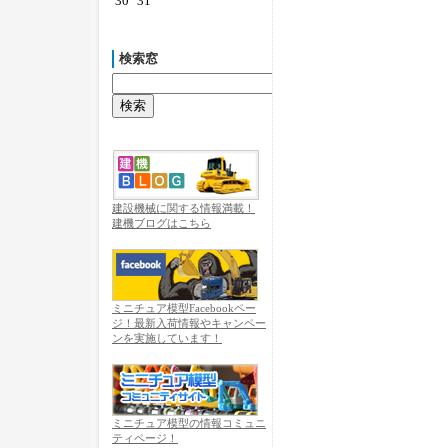
30
31
検索窓
建設機械に関する情報満載！
建機ブログはこちら
ミニチュア模型Facebookペー
ジ！最新入荷情報やキャンペー
ンを実施しています！
ミニチュア模型の情報コミュニ
ティページ！