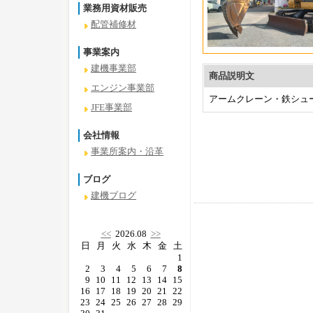
業務用資材販売
配管補修材
事業案内
建機事業部
商品説明文
エンジン事業部
アームクレーン・鉄シュ
JFE事業部
会社情報
事業所案内・沿革
ブログ
建機ブログ
<<
2026.08
>>
日
月
火
水
木
金
土
1
2
3
4
5
6
7
8
9
10
11
12
13
14
15
16
17
18
19
20
21
22
23
24
25
26
27
28
29