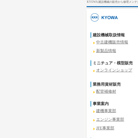
KYOWA 建設機械の販売から修理メン
建設機械取扱情報
中古建機販売情報
新製品情報
ミニチュア・模型販売
オンラインショップ
業務用資材販売
配管補修材
事業案内
建機事業部
エンジン事業部
JFE事業部