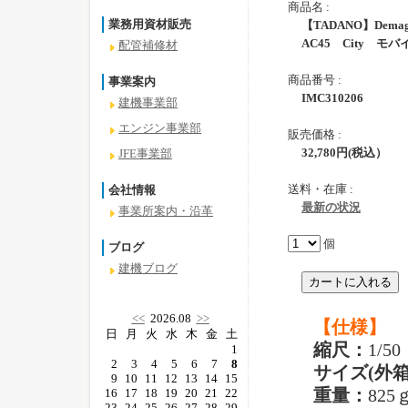
商品名 :
業務用資材販売
【TADANO】Dem
AC45 City モ
配管補修材
商品番号 :
事業案内
IMC310206
建機事業部
エンジン事業部
販売価格 :
32,780
円
(税込）
JFE事業部
送料・在庫 :
会社情報
最新の状況
事業所案内・沿革
個
ブログ
建機ブログ
<<
2026.08
>>
【仕様】
日
月
火
水
木
金
土
縮尺：
1/50
1
2
3
4
5
6
7
8
サイズ(外箱
9
10
11
12
13
14
15
重量：
825
16
17
18
19
20
21
22
23
24
25
26
27
28
29