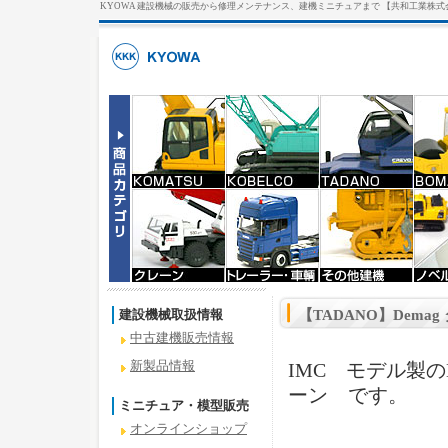
KYOWA 建設機械の販売から修理メンテナンス、建機ミニチュアまで 【共和工業株式
建設機械取扱情報
【TADANO】Dema
中古建機販売情報
新製品情報
IMC モデル製のD
ーン です。
ミニチュア・模型販売
オンラインショップ