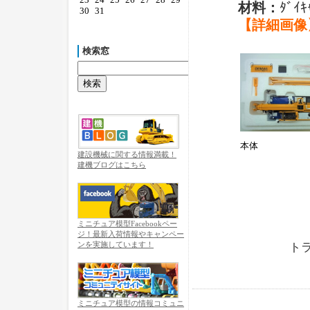
材料：
ﾀﾞｲ
30
31
【詳細画像
検索窓
本体
建設機械に関する情報満載！
建機ブログはこちら
ミニチュア模型Facebookペー
ジ！最新入荷情報やキャンペー
ンを実施しています！
トラ
ミニチュア模型の情報コミュニ