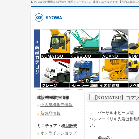
KYOWA 建設機械の販売から修理メンテナンス、建機ミニチュアまで 【共和工業株式
建設機械取扱情報
【KOMATSU】コマツ
中古建機販売情報
ユニバーサルホビーズ製 コ
新製品情報
ハンマードリル先端は樹脂
い。
ミニチュア・模型販売
オンラインショップ
商品名 :