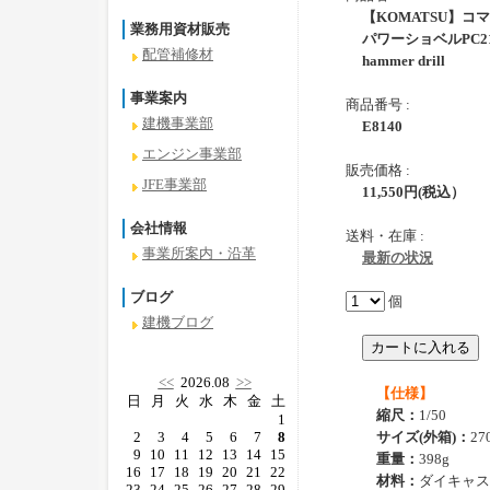
【KOMATSU】コ
業務用資材販売
パワーショベルPC210L
配管補修材
hammer drill
事業案内
商品番号 :
建機事業部
E8140
エンジン事業部
販売価格 :
JFE事業部
11,550
円
(税込）
会社情報
送料・在庫 :
事業所案内・沿革
最新の状況
ブログ
個
建機ブログ
<<
2026.08
>>
【仕様】
日
月
火
水
木
金
土
縮尺：
1/50
1
2
3
4
5
6
7
8
サイズ(外箱)：
27
9
10
11
12
13
14
15
重量：
398g
16
17
18
19
20
21
22
材料：
ダイキャス
23
24
25
26
27
28
29