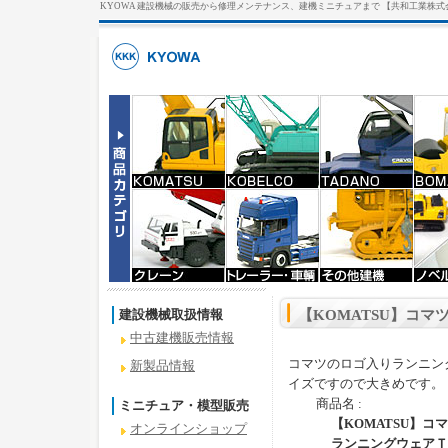
KYOWA 建設機械の販売から修理メンテナンス、建機ミニチュアまで 【共和工業株式
建設機械取扱情報
【KOMATSU】コ
中古建機販売情報
コマツのロゴ入りランニン
新製品情報
イズですので大きめです。
商品名 :
ミニチュア・模型販売
【KOMATSU】コ
オンラインショップ
ランニングウェアＴ