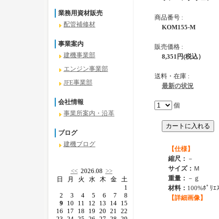
業務用資材販売
商品番号 :
配管補修材
KOM155-M
事業案内
販売価格 :
建機事業部
8,351
円
(税込）
エンジン事業部
送料・在庫 :
JFE事業部
最新の状況
会社情報
個
事業所案内・沿革
ブログ
建機ブログ
【仕様】
縮尺：
－
サイズ：
Ｍ
<<
2026.08
>>
重量：
－ｇ
日
月
火
水
木
金
土
1
材料：
100%ﾎﾟﾘｴ
2
3
4
5
6
7
8
【詳細画像】
9
10
11
12
13
14
15
16
17
18
19
20
21
22
23
24
25
26
27
28
29