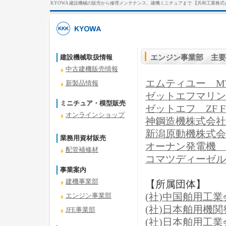
KYOWA 建設機械の販売から修理メンテナンス、建機ミニチュアまで 【共和工業株式
建設機械取扱情報
エンジン事業部 主要
中古建機販売情報
エムティユー MTU Fr
新製品情報
ゼットエフマリン ZF
ミニチュア・模型販売
ゼットエフ ZF Fried
オンラインショップ
神鋼造機株式会社
新潟原動機株式会
業務用資材販売
オーナン発電機 
配管補修材
コマツディーゼル
事業案内
建機事業部
【所属団体】
(社)中国舶用工業
エンジン事業部
(社)日本舶用機
JFE事業部
(社)日本舶用工業