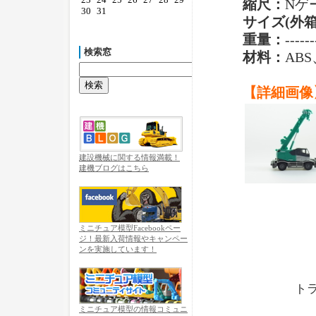
縮尺：
Nゲ
30
31
サイズ(外箱
重量：
------
検索窓
材料：
ABS
【詳細画像
建設機械に関する情報満載！
建機ブログはこちら
ミニチュア模型Facebookペー
ジ！最新入荷情報やキャンペー
ンを実施しています！
トラ
ミニチュア模型の情報コミュニ