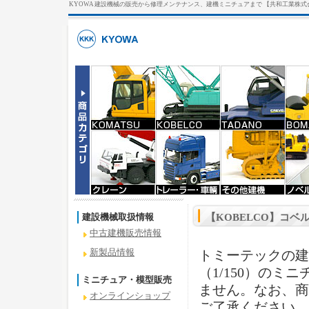
KYOWA 建設機械の販売から修理メンテナンス、建機ミニチュアまで 【共和工業株式
建設機械取扱情報
【KOBELCO】コベ
中古建機販売情報
新製品情報
トミーテックの建設
（1/150）の
ミニチュア・模型販売
ません。なお、商
オンラインショップ
ご了承ください。