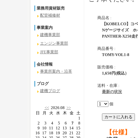
業務用資材販売
配管補修材
商品名 :
【KOBELCO】コ
事業案内
Nゲージサイズ ホ
建機事業部
PANTHER-X250
エンジン事業部
商品番号 :
JFE事業部
TOMY-VOL1-8
会社情報
販売価格 :
事業所案内・沿革
1,650
円
(税込）
ブログ
送料・在庫 :
建機ブログ
最新の状況
個
<<
2026.08
>>
日
月
火
水
木
金
土
1
2
3
4
5
6
7
8
9
10
11
12
13
14
15
【仕様】
16
17
18
19
20
21
22
23
24
25
26
27
28
29