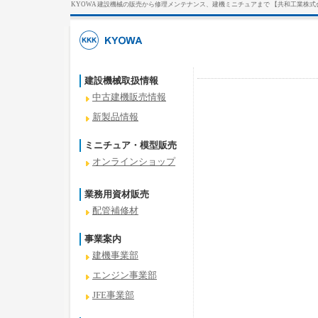
KYOWA 建設機械の販売から修理メンテナンス、建機ミニチュアまで 【共和工業株式
建設機械取扱情報
中古建機販売情報
新製品情報
ミニチュア・模型販売
オンラインショップ
業務用資材販売
配管補修材
事業案内
建機事業部
エンジン事業部
JFE事業部